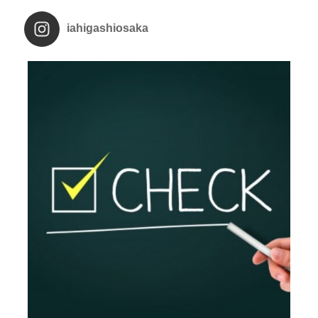
iahigashiosaka